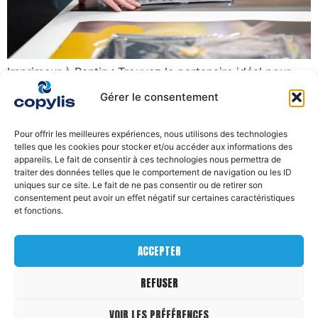
Imprimeur à Pantin : Trouvez le partenaire idéal pour
tous vos projets d’impression Vous recherchez un
Gérer le consentement
imprimeur à Pantin capable de répondre à vos besoins
en communication visuelle, supports publicitaires ou
Pour offrir les meilleures expériences, nous utilisons des technologies
impressions professionnelles ? Découvrez comment
telles que les cookies pour stocker et/ou accéder aux informations des
choisir le bon prestataire local, les services proposés, et
appareils. Le fait de consentir à ces technologies nous permettra de
traiter des données telles que le comportement de navigation ou les ID
pourquoi faire appel à un imprimeur de proximité peut
uniques sur ce site. Le fait de ne pas consentir ou de retirer son
faire […]
consentement peut avoir un effet négatif sur certaines caractéristiques
et fonctions.
DEMANDER UN DEVIS
ACCEPTER
REFUSER
© 2025 COPYLIS
VOIR LES PRÉFÉRENCES